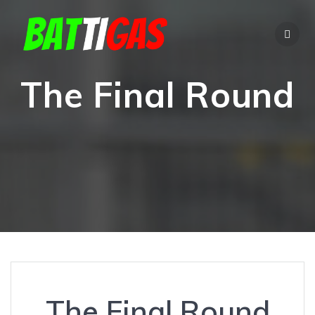
Salta
al
contenuto
The Final Round
The Final Round