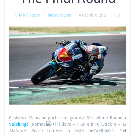
MR7 Team
News
News
4 Ottobre 2021
|
0
Ci siamo. Mancano pochissimi giorni al 6° e ultimo Round a
Vallelunga
(Roma)
dove – il 09 e il 10 Ottobre –
El
Matador Rocca
tornerà in pista nell’#ElfCiv21. Nel