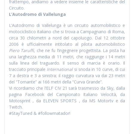
frattempo, andiamo a vedere insieme le caratteristiche del
Circuito.
L’Autodromo di Vallelunga
L’Autodromo di Vallelunga è un circuito automobilistico e
motociclistico italiano che si trova a Campagnano di Roma,
circa 30 chilometri a nord del capoluogo. Dal 12 ottobre
2006 è ufficialmente intitolato al pilota automobilistico
Piero Taruffi
, che ne fu l’ingegnere progettista. La pista ha
una larghezza media di 11 metri, che raggiunge i 14 metri
sulla linea del traguardo. Il senso di marcia è orario. Il
tracciato principale
International
si snoda in 10 curve, di cui
7 a destra e 3 a sinistra; il raggio curvatura va dai 23 metri
del “Tornante” ai 166 metri della “Curva Grande”.
Vi ricordiamo che l’ELF CIV 21 sarà trasmesso da Sky, dalla
pagina Facebook del Campionato Italiano Velocità, da
Motosprint , da ELEVEN SPORTS , da MS Motortv e da
Twitch.
#StayTuned
&
#followmatador
!