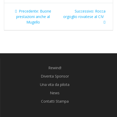
Navigazione
Articolo
Articolo
Precedente:
Buone
Successivo:
Rocca
articoli
precedente:
successivo:
prestazioni anche al
orgoglio rovatese al CIV
Mugello
Rewind!
Diventa Sponsor
Una vita da pilota
News
Contatti Stampa