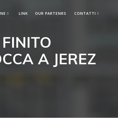
ONE
LINK
OUR PARTENRS
CONTATTI
Ufficio Stampa
FINITO
 2021
 al massimo
Diventa Sponsor
 2020
!
CCA A JEREZ
 2019