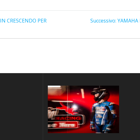
Articolo
 IN CRESCENDO PER
Successivo:
YAMAHA R
successiv