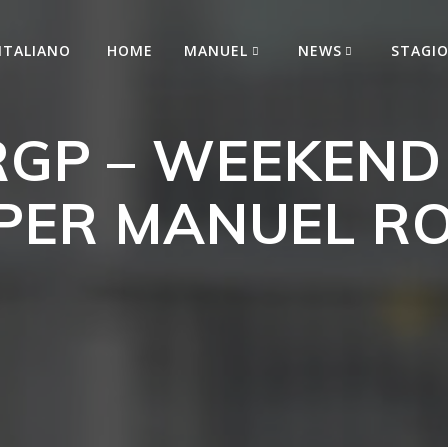
HOME
MANUEL
NEWS
STAGI
Una vita da pilota
RGP – WEEKEND 
Rassegna Stampa
Vado
Rassegna Stampa
Pista
PER MANUEL RO
Rassegna Stampa