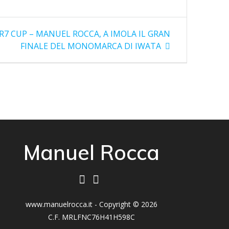
7 CUP – MANUEL ROCCA, A IMOLA IL GRAN
o:
FINALE DEL MONOMARCA DI IWATA
Manuel Rocca
www.manuelrocca.it - Copyright © 2026
C.F. MRLFNC76H41H598C